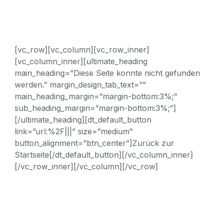
[vc_row][vc_column][vc_row_inner]
[vc_column_inner][ultimate_heading
main_heading=”Diese Seite konnte nicht gefunden
werden.” margin_design_tab_text=””
main_heading_margin=”margin-bottom:3%;”
sub_heading_margin=”margin-bottom:3%;”]
[/ultimate_heading][dt_default_button
link=”url:%2F|||” size=”medium”
button_alignment=”btn_center”]Zurück zur
Startseite[/dt_default_button][/vc_column_inner]
[/vc_row_inner][/vc_column][/vc_row]